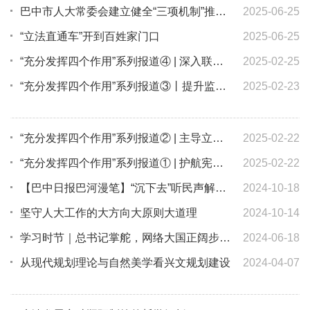
巴中市人大常委会建立健全“三项机制”推动实现代表建议“真、好、实”
2025-06-25
“立法直通车”开到百姓家门口
2025-06-25
“充分发挥四个作用”系列报道④ | 深入联系群众 做好人民“代言人”
2025-02-25
“充分发挥四个作用”系列报道③丨提升监督质效，让权力在阳光下运行
2025-02-23
“充分发挥四个作用”系列报道② | 主导立法进程，夯实良法善治根基
2025-02-22
“充分发挥四个作用”系列报道① | 护航宪法实施，让宪法精神落地生根
2025-02-22
【巴中日报巴河漫笔】“沉下去”听民声解民忧
2024-10-18
坚守人大工作的大方向大原则大道理
2024-10-14
学习时节｜总书记掌舵，网络大国正阔步迈向网络强国
2024-06-18
从现代规划理论与自然美学看兴文规划建设
2024-04-07